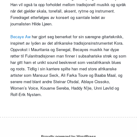
Han vil også ta opp forholdet mellom tradisjonell musikk og språk
når det gjelder skala, tonefall, aksent, rytme og instrument.
Foredraget etterfølges av konsert og samtale ledet av
journalisten Hilde Ljøen.
Becaye Aw
har gjort seg bemerket for sin særegne gitarteknikk,
inspirert av lyden av det afrikanske tradisjonsinstrumentet Kora.
Oppvokst i Mauritania og Senegal, Becayes musikk har dype
røtter til Fulanitradisjonen man finner i subsahariske strøk og som
har gitt ham et unikt sound beskrevet som vestafrikansk blues
og roots. Tidlig i sin karriere spilte han med store afrikanske
artister som Mansuur Seck, Ali Farka Toure og Baaba Maal, og
senere med blant andre Steinar Ofsdal, Ablaye Cissoko,
Women’s Voice, Kouame Sereba, Haddy N’jie, Unni Løvlid og
Rolf-Erik Nystøm.
Proudly powered by WordPress