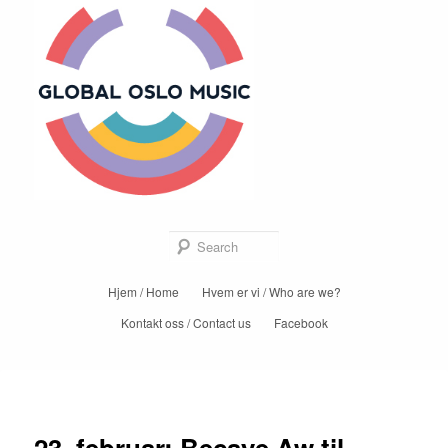
Global Oslo
Music
Sear
Main
Hjem / Home
Hvem er vi / Who are we?
Skip
menu
Kontakt oss / Contact us
Facebook
to
primary
Post
←
Previous
Next
→
content
navigation
23. februar: Becaye Aw til