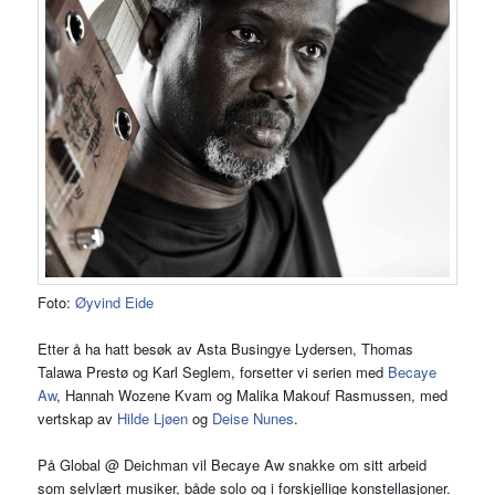
Foto:
Øyvind Eide
Etter å ha hatt besøk av Asta Busingye Lydersen, Thomas
Talawa Prestø og Karl Seglem, forsetter vi serien med
Becaye
Aw
, Hannah Wozene Kvam og Malika Makouf Rasmussen, med
vertskap av
Hilde Ljøen
og
Deise Nunes
.
På Global @ Deichman vil Becaye Aw snakke om sitt arbeid
som selvlært musiker, både solo og i forskjellige konstellasjoner.