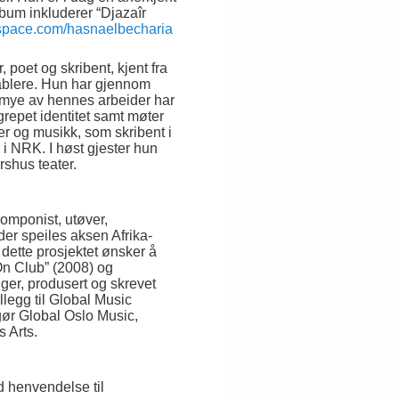
lbum inkluderer “Djazaîr
pace.com/hasnaelbecharia
r, poet og skribent, kjent fra
ablere. Hun har gjennom
 I mye av hennes arbeider har
repet identitet samt møter
er og musikk, som skribent i
 i NRK. I høst gjester hun
rshus teater.
omponist, utøver,
der speiles aksen Afrika-
 dette prosjektet ønsker å
“On Club” (2008) og
ger, produsert og skrevet
illegg til Global Music
gør Global Oslo Music,
 Arts.
d henvendelse til