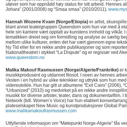
utøver som har oppnådd høy status for sitt arbeid. Hennes a
Johara” (2001/2008) og “Smaa smaa” (2010/2011).
www.mys
Hannah Wozene Kvam (Norge/Etiopia)
er artist, skuespille
blant annet teatergruppen Queendom som hun var med å et
hele sin karriere vært opptatt av kunstens innhold og vilkår.
tematikken dreiet seg om formidling og analyse av særlig beg
mellom ulike kulturer, enten det har vært gjennom egne tekst
Ny Tid eller for en rekke andre publikasjoner og som reporter
Nationaltheatret i stykket “La Dispute” og er regissør ved Ake
www.queendom.no
Malika Makouf Rasmussen (Norge/Algerie/Frankrike)
er k
musikkprodusent og utdannet filosof. I noen av hennes arbei
Vesten i en hybrid av ulike teknikker og uttrykk som hun med
videreutvikle. Hun har gitt ut albumene “Exit Cairo” (2006), 
“Urbanized” (2010) og medvirket på en rekke andre innspillin
musikk for diverse artister, teater, dans og dokumentarfilm. I t
Network (tidl. Women’s Voice) har hun etablert konsertarran
plateselskapet New Music og kunstproduksjoner Global Paris
www.malikamakoufrasmussen.com
Utfyllende informasjon om “Møtepunkt Norge-Algerie” fås ve