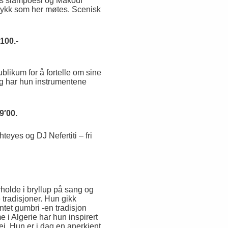
ams slampoesi og Makouf
rykk som her møtes. Scenisk
100.-
likum for å fortelle om sine
eg har hun instrumentene
9′00.
eyes og DJ Nefertiti – fri
rholde i bryllup på sang og
 tradisjoner. Hun gikk
ntet gumbri -en tradisjon
i Algerie har hun inspirert
ei. Hun er i dag en anerkjent