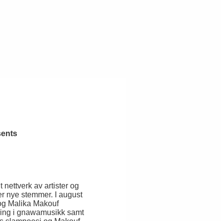
sents
t nettverk av artister og
er nye stemmer. I august
og Malika Makouf
ring i gnawamusikk samt