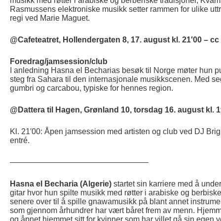
musikk med røtter i arabiske og berberiske tradisjoner, Kv
ry
ndary
Rasmussens elektroniske musikk setter rammen for ulike utt
regi ved Marie Maguet.
nt
nt
@Cafeteatret, Hollendergaten 8, 17. august kl. 21′00 – cc 
Foredrag/jamsession/club
I anledning Hasna el Becharias besøk til Norge møter hun pub
steg fra Sahara til den internasjonale musikkscenen. Med s
gumbri og carcabou, typiske for hennes region.
@Dattera til Hagen, Grønland 10, torsdag 16. august kl. 1
Kl. 21′00: Åpen jamsession med artisten og club ved DJ Bright
entré.
—————————————————–
Hasna el Becharia (Algerie)
startet sin karriere med å unde
gitar hvor hun spilte musikk med røtter i arabiske og berbiske
senere over til å spille gnawamusikk på blant annet instrume
som gjennom århundrer har vært båret frem av menn. Hjemme 
og åpnet hjemmet sitt for kvinner som har villet gå sin egen v