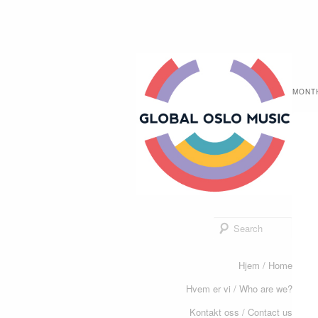
Global
MONT
Oslo
Music
Sear
Main
Hjem / Home
Skip
Skip
menu
Hvem er vi / Who are we?
to
to
Kontakt oss / Contact us