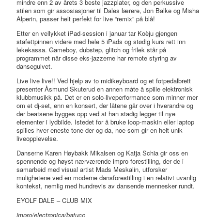
mindre enn 2 av årets 3 beste jazzplater, og den perkussive
stilen som gir assosiasjoner til Dales lærere, Jon Balke og Misha
Alperin, passer helt perfekt for live “remix” på blå!
Etter en vellykket iPad-session i januar tar Koèju gjengen
stafettpinnen videre med hele 5 iPads og stødig kurs rett inn
lekekassa. Gameboy, dubstep, glitch og frilek står på
programmet når disse eks-jazzerne har remote styring av
dansegulvet.
Live live live!! Ved hjelp av to midikeyboard og et fotpedalbrett
presenter Åsmund Skuterud en annen måte å spille elektronisk
klubbmusikk på. Det er en solo-liveperformance som minner mer
om et dj-set, enn en konsert, der låtene går over i hverandre og
der beatsene bygges opp ved at han stadig legger til nye
elementer i lydbilde. Istedet for å bruke loop-maskin eller laptop
spilles hver eneste tone der og da, noe som gir en helt unik
liveopplevelse.
Danserne Karen Høybakk Mikalsen og Katja Schia gir oss en
spennende og høyst nærværende impro forestilling, der de i
samarbeid med visual artist Mads Meskalin, utforsker
mulighetene ved en moderne dansforestilling i en relativt uvanlig
kontekst, nemlig med hundrevis av dansende mennesker rundt.
EYOLF DALE – CLUB MIX
impro/electronica/batucc