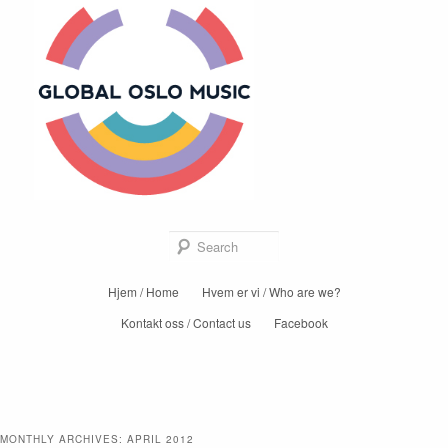
Global Oslo
Music
Sear
Main
Hjem / Home
Hvem er vi / Who are we?
Skip
Skip
menu
Kontakt oss / Contact us
Facebook
to
to
primary
secondary
content
content
MONTHLY ARCHIVES:
APRIL 2012