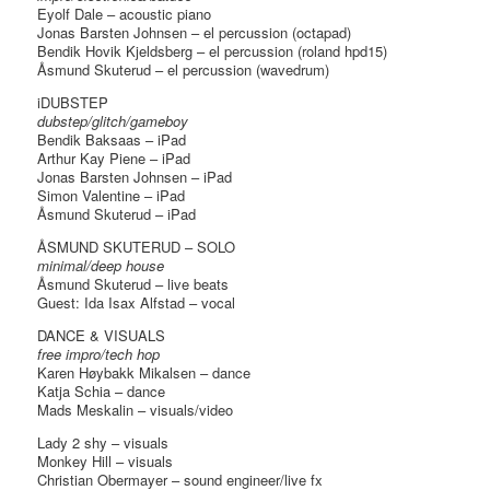
Eyolf Dale – acoustic piano
Jonas Barsten Johnsen – el percussion (octapad)
Bendik Hovik Kjeldsberg – el percussion (roland hpd15)
Åsmund Skuterud – el percussion (wavedrum)
iDUBSTEP
dubstep/glitch/gameboy
Bendik Baksaas – iPad
Arthur Kay Piene – iPad
Jonas Barsten Johnsen – iPad
Simon Valentine – iPad
Åsmund Skuterud – iPad
ÅSMUND SKUTERUD – SOLO
minimal/deep house
Åsmund Skuterud – live beats
Guest: Ida Isax Alfstad – vocal
DANCE & VISUALS
free impro/tech hop
Karen Høybakk Mikalsen – dance
Katja Schia – dance
Mads Meskalin – visuals/video
Lady 2 shy – visuals
Monkey Hill – visuals
Christian Obermayer – sound engineer/live fx