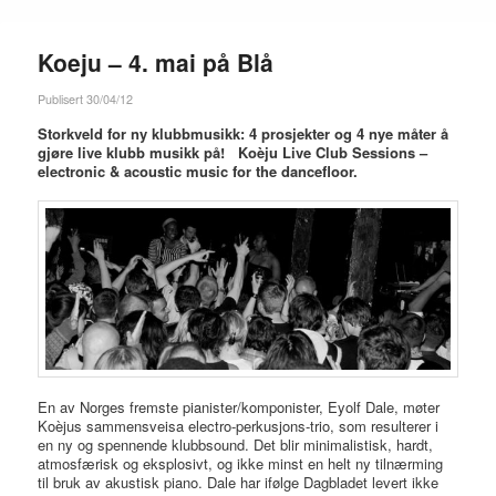
Koeju – 4. mai på Blå
Publisert 30/04/12
Storkveld for ny klubbmusikk: 4 prosjekter og 4 nye måter å
gjøre live klubb musikk på! Koèju Live Club Sessions –
electronic & acoustic music for the dancefloor.
En av Norges fremste pianister/komponister, Eyolf Dale, møter
Koèjus sammensveisa electro-perkusjons-trio, som resulterer i
en ny og spennende klubbsound. Det blir minimalistisk, hardt,
atmosfærisk og eksplosivt, og ikke minst en helt ny tilnærming
til bruk av akustisk piano. Dale har ifølge Dagbladet levert ikke