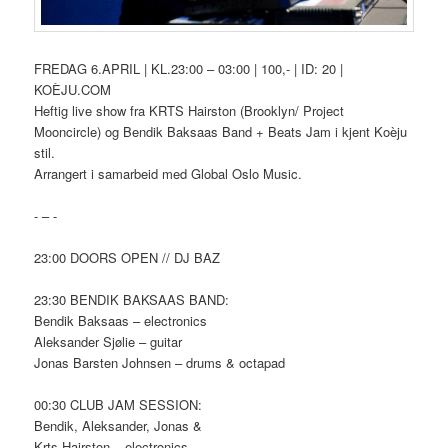
FREDAG 6.APRIL | KL.23:00 – 03:00 | 100,- | ID: 20 |
KOÈJU.COM
Heftig live show fra KRTS Hairston (Brooklyn/ Project
Mooncircle) og Bendik Baksaas Band + Beats Jam i kjent Koèju
stil.
Arrangert i samarbeid med Global Oslo Music.
- – -
23:00 DOORS OPEN // DJ BAZ
23:30 BENDIK BAKSAAS BAND:
Bendik Baksaas – electronics
Aleksander Sjølie – guitar
Jonas Barsten Johnsen – drums & octapad
00:30 CLUB JAM SESSION:
Bendik, Aleksander, Jonas &
Krts Hairston – electronics