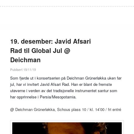
19. desember: Javid Afsari
Rad til Global Jul @
Deichman
Publisert 19/11/19
Som fjerde ut i konsertserien på Deichman Grünerløkka uken før
jul, har vi invitert Javid Afsari Rad. Han er blant de fremste
utøverne i verden av det tradisjonelle instrumentet santur som
har opprinnelse i Persia/Mesopotamia.
@ Deichman Grünerløkka, Schous plass 10 / kl. 14’00 / fri entré