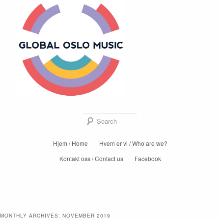
Global Oslo
Music
Sear
Main
Hjem / Home
Hvem er vi / Who are we?
Skip
Skip
menu
Kontakt oss / Contact us
Facebook
to
to
primary
secondary
content
content
MONTHLY ARCHIVES:
NOVEMBER 2019