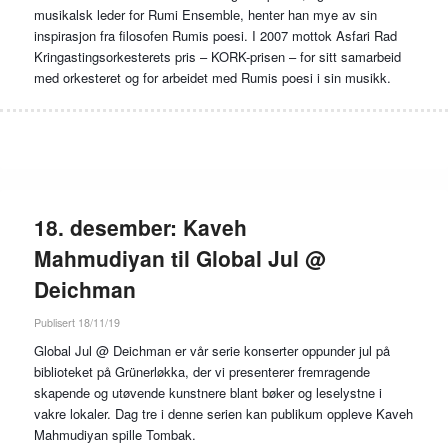
musikalsk leder for Rumi Ensemble, henter han mye av sin
inspirasjon fra filosofen Rumis poesi. I 2007 mottok Asfari Rad
Kringastingsorkesterets pris – KORK-prisen – for sitt samarbeid
med orkesteret og for arbeidet med Rumis poesi i sin musikk.
18. desember: Kaveh
Mahmudiyan til Global Jul @
Deichman
Publisert 18/11/19
Global Jul @ Deichman er vår serie konserter oppunder jul på
biblioteket på Grünerløkka, der vi presenterer fremragende
skapende og utøvende kunstnere blant bøker og leselystne i
vakre lokaler. Dag tre i denne serien kan publikum oppleve Kaveh
Mahmudiyan spille Tombak.