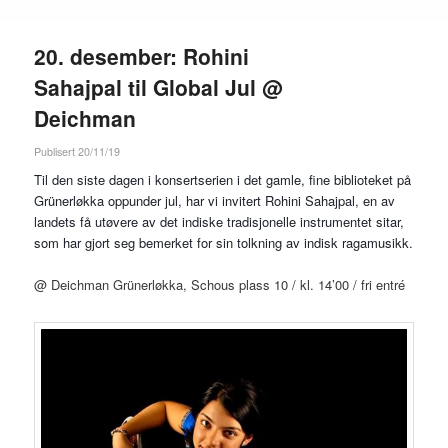
20. desember: Rohini
Sahajpal til Global Jul @
Deichman
Publisert 20/11/19
Til den siste dagen i konsertserien i det gamle, fine biblioteket på
Grünerløkka oppunder jul, har vi invitert Rohini Sahajpal, en av
landets få utøvere av det indiske tradisjonelle instrumentet sitar,
som har gjort seg bemerket for sin tolkning av indisk ragamusikk.
@ Deichman Grünerløkka, Schous plass 10 / kl. 14’00 / fri entré