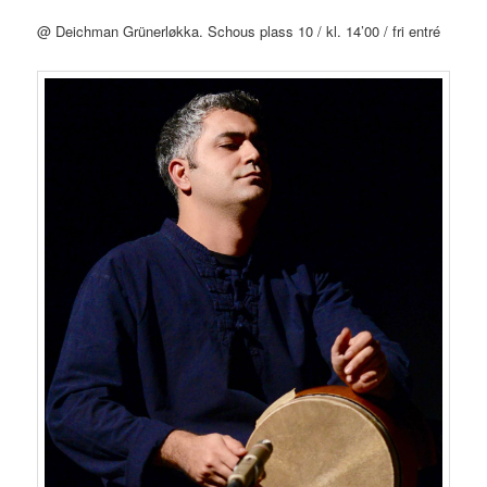
@ Deichman Grünerløkka. Schous plass 10 / kl. 14’00 / fri entré