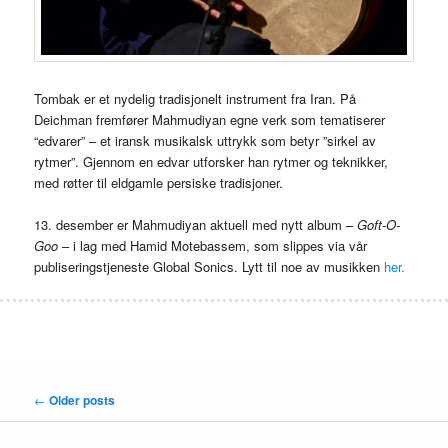
Tombak er et nydelig tradisjonelt instrument fra Iran. På
Deichman fremfører Mahmudiyan egne verk som tematiserer
“edvarer” – et iransk musikalsk uttrykk som betyr ”sirkel av
rytmer”. Gjennom en edvar utforsker han rytmer og teknikker,
med røtter til eldgamle persiske tradisjoner.
13. desember er Mahmudiyan aktuell med nytt album –
Goft-O-
Goo
– i lag med Hamid Motebassem, som slippes via vår
publiseringstjeneste Global Sonics. Lytt til noe av musikken
her.
Post
←
Older posts
navigation