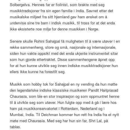
Solbergelva. Hennes far er fiolinist, som brakte med seg
musikktradisjoner fra sin egen familie i India. Savnet etter det
musikalske miljøet fra sitt hjemland gav ham ønsket om å
undervise sine tre barn i indisk musikk, til tross for at det enda
ikke eksisterte noe miljø for denne musikken i Norge.
Senere skulle Rohini Sahajpal få muligheten til å være utøver i en
rekke sammenheng, store og små, nasjonale og internasjonale,
siden hun vakte oppsikt med det enda ukjente instrumentet sitar
som hun gjorde ettertraktet. Disse sammenhengene åpnet opp
for at hun kunne utvikle seg innen indiske musikktradisjoner hun
ellers ikke kunne ha forestilt seg.
Musikk som hobby tok for Sahajpal en ny vending da hun møtte
den legendariske indiske klassiske musikeren Pandit Hariprasad
Chaurasia, som ble en stor inspirasjon og som oppmuntret henne
til å utvikle seg som utøver. Hun fulgte opp med å gå i lære hos
ham på musikkonservatoriet i Rotterdam, Nederland og i
Mumbai, India. Til Deichman kommer hun rett fra India fra et nytt
møte med Chaurasia. Med seg har hun sin far, Shri Lal, på
tablas.