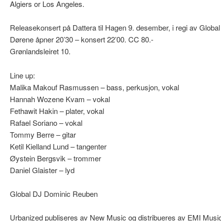
Algiers or Los Angeles.
Releasekonsert på Dattera til Hagen 9. desember, i regi av Globa
Dørene åpner 20’30 – konsert 22’00. CC 80.-
Grønlandsleiret 10.
Line up:
Malika Makouf Rasmussen – bass, perkusjon, vokal
Hannah Wozene Kvam – vokal
Fethawit Hakin – plater, vokal
Rafael Soriano – vokal
Tommy Berre – gitar
Ketil Kielland Lund – tangenter
Øystein Bergsvik – trommer
Daniel Glaister – lyd
Global DJ Dominic Reuben
Urbanized publiseres av New Music og distribueres av EMI Musi