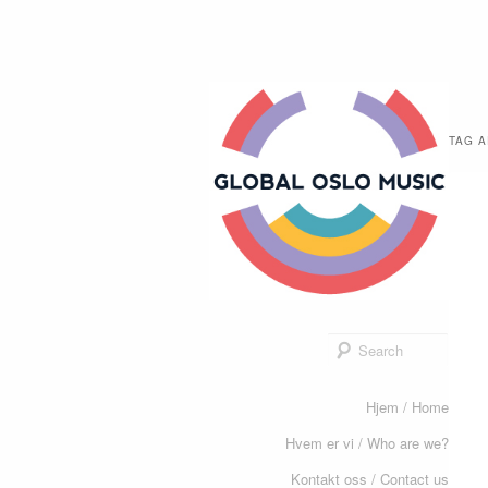
Global
TAG 
Oslo
Music
Sear
Main
Hjem / Home
Skip
Skip
menu
Hvem er vi / Who are we?
to
to
Kontakt oss / Contact us