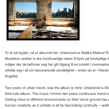
ry
ndary
nt
nt
To år på byjakt, nå er albumet her: Urbanized er Malika Makouf 
Musikken speiler to års kontinuerlige reiser til byer på forskjellige 
miljøer der de befinner seg har gitt tilgang til en innsikt i menneskel
utfolde seg i all sin fascinerende uendelighet – enten du er i Havan
Angeles.
Two years of urban travel, now the album is here: Urbanized is
third solo-album. The music mirrors two years continuous travel to 
Getting close to different environments on their home ground has 
human creativity as it unfolds in all its fascinating continuity – wet