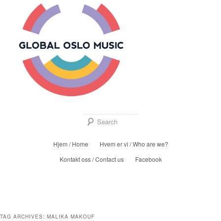
Global Oslo
Music
Sear
Main
Hjem / Home
Hvem er vi / Who are we?
Skip
Skip
menu
Kontakt oss / Contact us
Facebook
to
to
primary
secondary
content
content
TAG ARCHIVES:
MALIKA MAKOUF